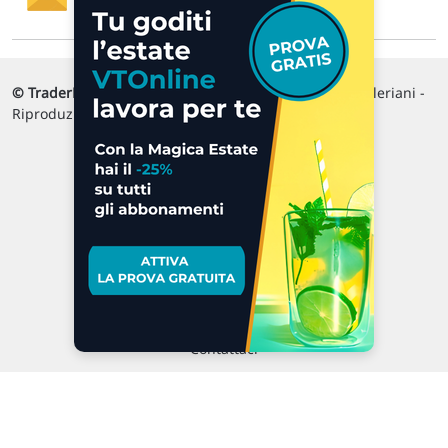
molto utili! »
© TraderLink News
- Direttore Responsabile Marco Valeriani -
Riproduzione vietata
Via Macanno, 38/A
47923 Rimini
P.IVA 02 452 460 401
Chi siamo
Commenti e segnalazioni
Contattaci