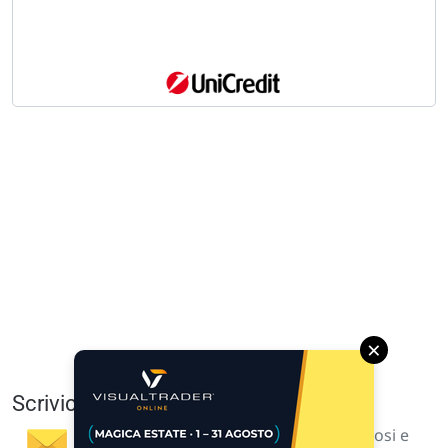
×
Scrivici
I tuoi suggerimenti per noi sono preziosi e