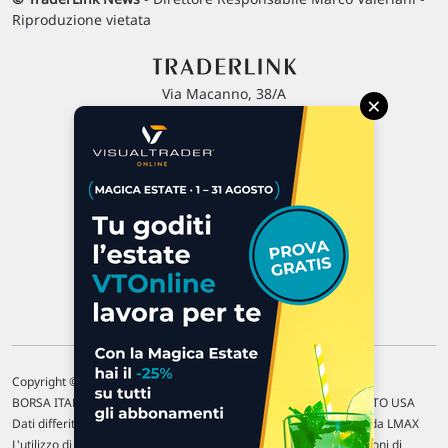
Riproduzione vietata
Via Macanno, 38/A
×
47923 Rimini
P.IVA 02 452 460 401
Chi siamo
Commenti e segnalazioni
Contattaci
Copyright © 1996-2026 Traderlink Italia s.r.l.
BORSA ITALIANA Quotazioni di borsa differite di 15 min. / MERCATO USA
Dati differiti di 15 min. (fonte Intrinio) / FOREX Quotazioni fornite da LMAX
L'utilizzo di questo sito implica l'accettazione delle nostre
Condizioni di