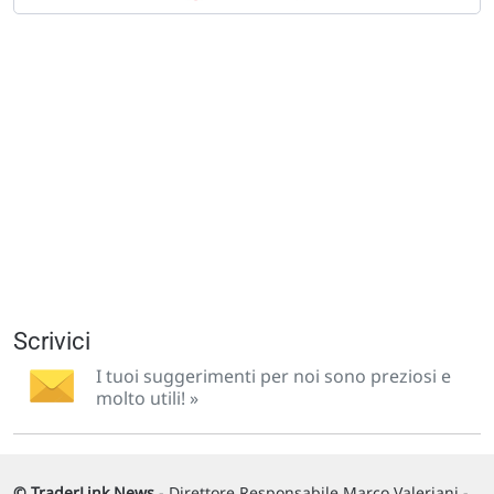
Scrivici
I tuoi suggerimenti per noi sono preziosi e
molto utili! »
© TraderLink News
- Direttore Responsabile Marco Valeriani -