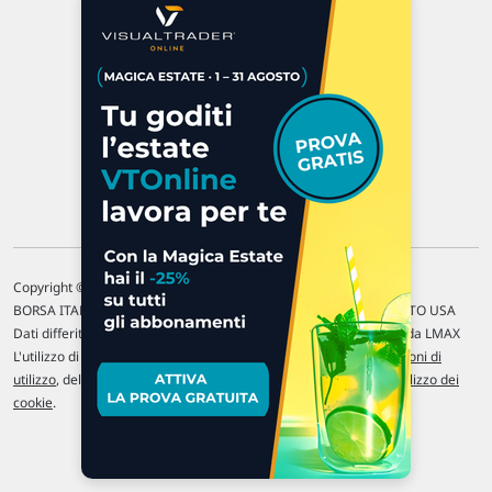
P.IVA 02 452 460 401
Chi siamo
Commenti e segnalazioni
Contattaci
Copyright © 1996-2026 Traderlink Italia s.r.l.
BORSA ITALIANA Quotazioni di borsa differite di 15 min. / MERCATO USA
Dati differiti di 15 min. (fonte Intrinio) / FOREX Quotazioni fornite da LMAX
L'utilizzo di questo sito implica l'accettazione delle nostre
Condizioni di
utilizzo
, del
Disclaimer MAR
, delle
Politiche sulla privacy
e dell'
Utilizzo dei
cookie
.