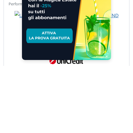
142,33%
Performance 1 anno
UCH TB LG BANCA MED 9.848 B 9.… »