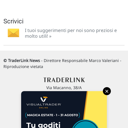
Scrivici
I tuoi suggerimenti per noi sono preziosi e
molto utili! »
© TraderLink News
- Direttore Responsabile Marco Valeriani -
Riproduzione vietata
Via Macanno, 38/A
×
47923 Rimini
P.IVA 02 452 460 401
Chi siamo
Commenti e segnalazioni