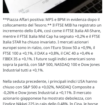
**Piazza Affari positiva: MPS e BPM in evidenza dopo il
collocamento del Tesoro.** Il FTSE MIB ha registrato un
incremento dello 0,4%, così come il FTSE Italia All-Share,
mentre il FTSE Italia Mid Cap ha segnato +0,2% e il FTSE
Italia STAR ha chiuso invariato. I mercati azionari
europei sono in rialzo, con l'Euro Stoxx 50 a +0,9%, il
FTSE 100 a +0,1%, il DAX a +0,8%, il CAC 40 a +0,4% e
l'IBEX 35 a +0,1%. I future sugli indici americani sono
sopra la parità, con S&P 500, NASDAQ 100 e Dow Jones
Industrial tutti a +0,1%.
Nella seduta precedente, i principali indici USA hanno
chiuso con S&P 500 a +0,02%, NASDAQ Composite a
-0,26% e Dow Jones Industrial a +0,11%. Il mercato
azionario giapponese ha mostrato debolezza, con
l'indice Nikkei 225 in calo dello 0,48%. In Cina, le borse