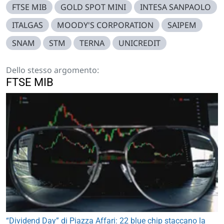
FTSE MIB
GOLD SPOT MINI
INTESA SANPAOLO
ITALGAS
MOODY'S CORPORATION
SAIPEM
SNAM
STM
TERNA
UNICREDIT
Dello stesso argomento:
FTSE MIB
“Dividend Day” di Piazza Affari: 22 blue chip staccano la