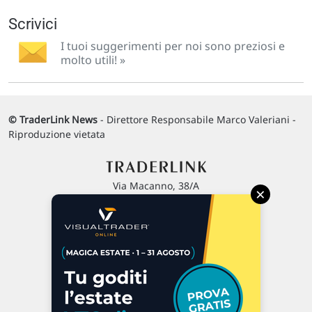
Scrivici
I tuoi suggerimenti per noi sono preziosi e
molto utili! »
© TraderLink News
- Direttore Responsabile Marco Valeriani -
Riproduzione vietata
Via Macanno, 38/A
×
47923 Rimini
P.IVA 02 452 460 401
Chi siamo
Commenti e segnalazioni
Contattaci