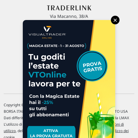
Via Macanno, 38/A
×
47923 Rimini
P.IVA 02 452 460 401
Chi siamo
Commenti e segnalazioni
Contattaci
Copyright © 1996-2026 Traderlink Italia s.r.l.
BORSA ITALIANA Quotazioni di borsa differite di 15 min. / MERCATO USA
Dati differiti di 15 min. (fonte Intrinio) / FOREX Quotazioni fornite da LMAX
L'utilizzo di questo sito implica l'accettazione delle nostre
Condizioni di
utilizzo
, del
Disclaimer MAR
, delle
Politiche sulla privacy
e dell'
Utilizzo dei
cookie
.