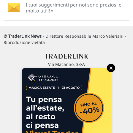
I tuoi suggerimenti per noi sono preziosi e
molto utili! »
© TraderLink News
- Direttore Responsabile Marco Valeriani -
Riproduzione vietata
Via Macanno, 38/A
×
47923 Rimini
P.IVA 02 452 460 401
Chi siamo
Commenti e segnalazioni
Contattaci