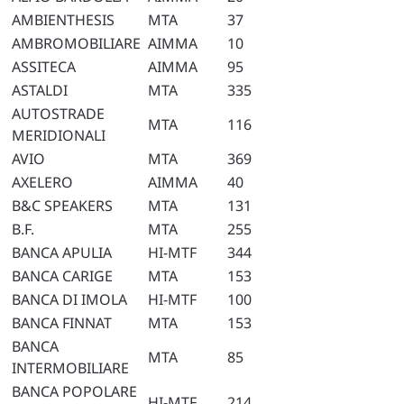
AMBIENTHESIS
MTA
37
AMBROMOBILIARE
AIMMA
10
ASSITECA
AIMMA
95
ASTALDI
MTA
335
AUTOSTRADE
MTA
116
MERIDIONALI
AVIO
MTA
369
AXELERO
AIMMA
40
B&C SPEAKERS
MTA
131
B.F.
MTA
255
BANCA APULIA
HI-MTF
344
BANCA CARIGE
MTA
153
BANCA DI IMOLA
HI-MTF
100
BANCA FINNAT
MTA
153
BANCA
MTA
85
INTERMOBILIARE
BANCA POPOLARE
HI-MTF
214