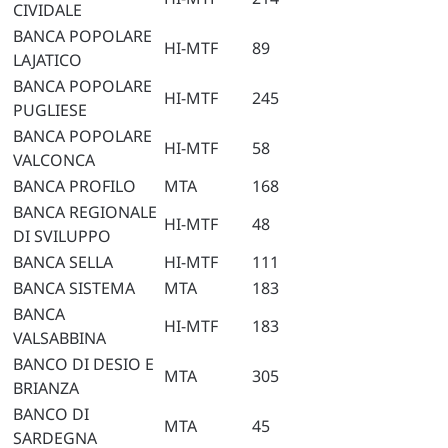
CIVIDALE
BANCA POPOLARE
HI-MTF
89
LAJATICO
BANCA POPOLARE
HI-MTF
245
PUGLIESE
BANCA POPOLARE
HI-MTF
58
VALCONCA
BANCA PROFILO
MTA
168
BANCA REGIONALE
HI-MTF
48
DI SVILUPPO
BANCA SELLA
HI-MTF
111
BANCA SISTEMA
MTA
183
BANCA
HI-MTF
183
VALSABBINA
BANCO DI DESIO E
MTA
305
BRIANZA
BANCO DI
MTA
45
SARDEGNA