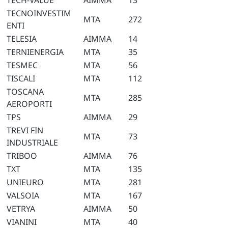
TECH-VALUE
AIMMA
13
TECNOINVESTIM
MTA
272
ENTI
TELESIA
AIMMA
14
TERNIENERGIA
MTA
35
TESMEC
MTA
56
TISCALI
MTA
112
TOSCANA
MTA
285
AEROPORTI
TPS
AIMMA
29
TREVI FIN
MTA
73
INDUSTRIALE
TRIBOO
AIMMA
76
TXT
MTA
135
UNIEURO
MTA
281
VALSOIA
MTA
167
VETRYA
AIMMA
50
VIANINI
MTA
40