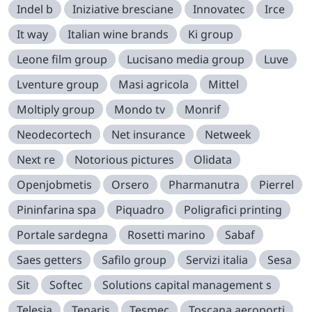
Indel b
Iniziative bresciane
Innovatec
Irce
It way
Italian wine brands
Ki group
Leone film group
Lucisano media group
Luve
Lventure group
Masi agricola
Mittel
Moltiply group
Mondo tv
Monrif
Neodecortech
Net insurance
Netweek
Next re
Notorious pictures
Olidata
Openjobmetis
Orsero
Pharmanutra
Pierrel
Pininfarina spa
Piquadro
Poligrafici printing
Portale sardegna
Rosetti marino
Sabaf
Saes getters
Safilo group
Servizi italia
Sesa
Sit
Softec
Solutions capital management s
Telesia
Tenaris
Tesmec
Toscana aeroporti