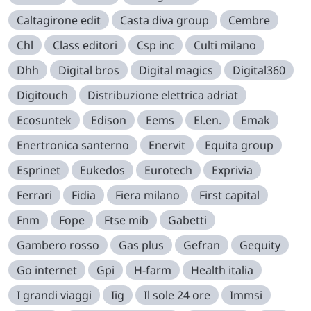
Caltagirone edit
Casta diva group
Cembre
Chl
Class editori
Csp inc
Culti milano
Dhh
Digital bros
Digital magics
Digital360
Digitouch
Distribuzione elettrica adriat
Ecosuntek
Edison
Eems
El.en.
Emak
Enertronica santerno
Enervit
Equita group
Esprinet
Eukedos
Eurotech
Exprivia
Ferrari
Fidia
Fiera milano
First capital
Fnm
Fope
Ftse mib
Gabetti
Gambero rosso
Gas plus
Gefran
Gequity
Go internet
Gpi
H-farm
Health italia
I grandi viaggi
Iig
Il sole 24 ore
Immsi