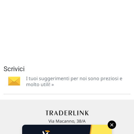
Scrivici
I tuoi suggerimenti per noi sono preziosi e
molto utili! »
Via Macanno, 38/A
×
47923 Rimini
P.IVA 02 452 460 401