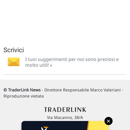
Scrivici
I tuoi suggerimenti per noi sono preziosi e
molto utili! »
© TraderLink News
- Direttore Responsabile Marco Valeriani -
Riproduzione vietata
Via Macanno, 38/A
×
47923 Rimini
P.IVA 02 452 460 401