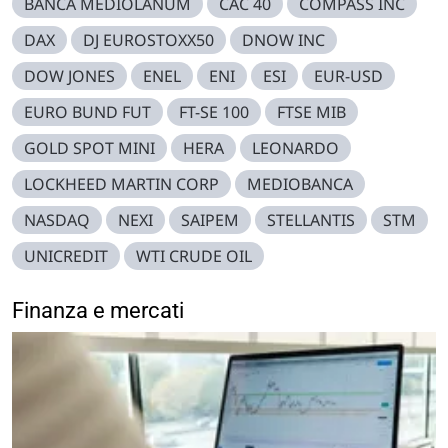
BANCA MEDIOLANUM
CAC 40
COMPASS INC
DAX
DJ EUROSTOXX50
DNOW INC
DOW JONES
ENEL
ENI
ESI
EUR-USD
EURO BUND FUT
FT-SE 100
FTSE MIB
GOLD SPOT MINI
HERA
LEONARDO
LOCKHEED MARTIN CORP
MEDIOBANCA
NASDAQ
NEXI
SAIPEM
STELLANTIS
STM
UNICREDIT
WTI CRUDE OIL
Finanza e mercati