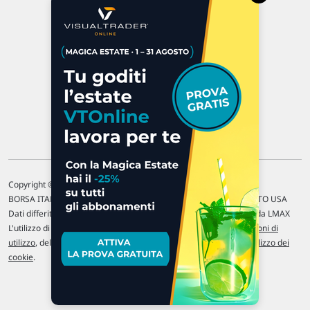
P.IVA 02 452 460 401
Chi siamo
Commenti e segnalazioni
Contattaci
Copyright © 1996-2026 Traderlink Italia s.r.l.
BORSA ITALIANA Quotazioni di borsa differite di 15 min. / MERCATO USA
Dati differiti di 15 min. (fonte Intrinio) / FOREX Quotazioni fornite da LMAX
L'utilizzo di questo sito implica l'accettazione delle nostre
Condizioni di
utilizzo
, del
Disclaimer MAR
, delle
Politiche sulla privacy
e dell'
Utilizzo dei
cookie
.