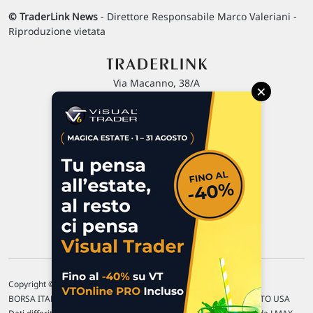
© TraderLink News
- Direttore Responsabile Marco Valeriani -
Riproduzione vietata
Via Macanno, 38/A
×
47923 Rimini
P.IVA 02 452 460 401
Chi siamo
Commenti e segnalazioni
Contattaci
Copyright © 1996-2026 Traderlink Italia s.r.l.
BORSA ITALIANA Quotazioni di borsa differite di 15 min. / MERCATO USA