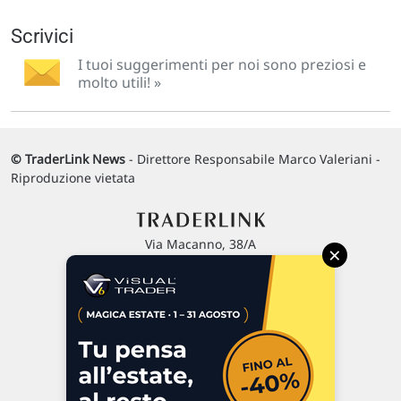
Scrivici
I tuoi suggerimenti per noi sono preziosi e
molto utili! »
© TraderLink News
- Direttore Responsabile Marco Valeriani -
Riproduzione vietata
Via Macanno, 38/A
×
47923 Rimini
P.IVA 02 452 460 401
Chi siamo
Commenti e segnalazioni
Contattaci