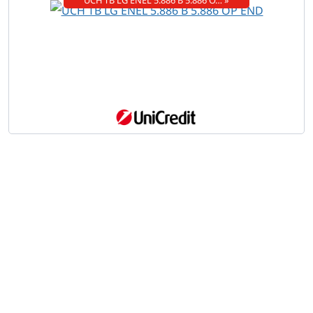
UCH TB LG ENEL 5.886 B 5.886 O… »