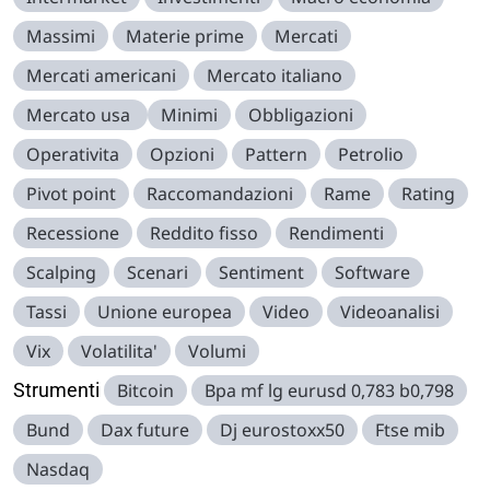
Massimi
Materie prime
Mercati
Mercati americani
Mercato italiano
Mercato usa
Minimi
Obbligazioni
Operativita
Opzioni
Pattern
Petrolio
Pivot point
Raccomandazioni
Rame
Rating
Recessione
Reddito fisso
Rendimenti
Scalping
Scenari
Sentiment
Software
Tassi
Unione europea
Video
Videoanalisi
Vix
Volatilita'
Volumi
Strumenti
Bitcoin
Bpa mf lg eurusd 0,783 b0,798
Bund
Dax future
Dj eurostoxx50
Ftse mib
Nasdaq