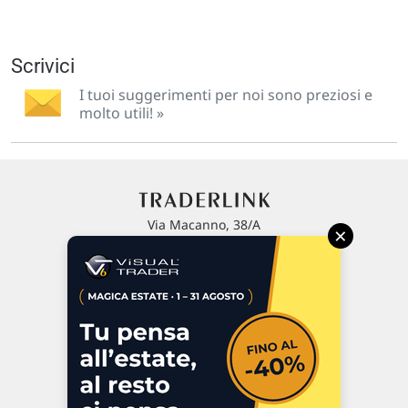
Scrivici
I tuoi suggerimenti per noi sono preziosi e
molto utili! »
Via Macanno, 38/A
×
47923 Rimini
P.IVA 02 452 460 401
Chi siamo
Commenti e segnalazioni
Contattaci