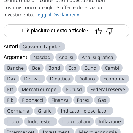
Le informazioni contenute in questo sito non
costituiscono consigli né offerte di servizi di
investimento.
Leggi il Disclaimer »
Ti è piaciuto questo articolo?
Autori
Giovanni Lapidari
Argomenti
Nasdaq
Analisi
Analisi grafica
Banche
Bce
Bond
Btp
Bund
Cambi
Dax
Derivati
Didattica
Dollaro
Economia
Etf
Mercati europei
Eurusd
Federal reserve
Fib
Fibonacci
Finanza
Forex
Gas
Germania
Grafici
Indicatori e oscillatori
Indici
Indici esteri
Indici italiani
Inflazione
Intermarket
Investimenti
Macro economia