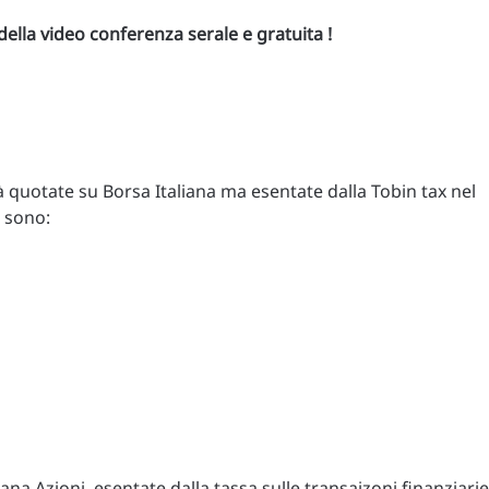
ella video conferenza serale e gratuita !
tà quotate su Borsa Italiana ma esentate dalla Tobin tax nel
a sono:
iana Azioni, esentate dalla tassa sulle transaizoni finanziarie