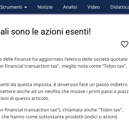
Strumenti
Notizie
Analisi
Video
Didattic
li sono le azioni esenti!
 delle Finanze ha aggiornato l'elenco delle società quotate
ian financial transaction tax", meglio nota come “Tobin tax”,
esenti da questa imposta, è doveroso fare un passo indietro
rmettere anche ad un neofita che muove i primi passi a piaz
zioni di questo articolo.
ian financial transaction tax”), chiamata anche "Tobin tax",
ati che hanno come sottostante prodotti (indici o azioni)