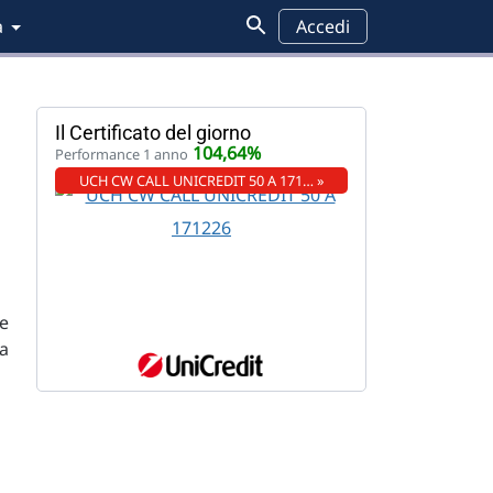
a
Accedi
Il Certificato del giorno
104,64%
Performance 1 anno
UCH CW CALL UNICREDIT 50 A 171… »
 e
za