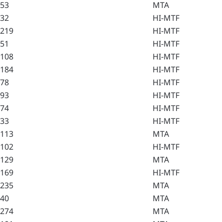
53
MTA
32
HI-MTF
219
HI-MTF
51
HI-MTF
108
HI-MTF
184
HI-MTF
78
HI-MTF
93
HI-MTF
74
HI-MTF
33
HI-MTF
113
MTA
102
HI-MTF
129
MTA
169
HI-MTF
235
MTA
40
MTA
274
MTA