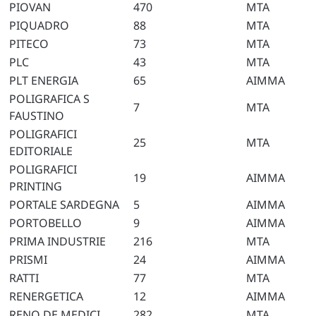
PIOVAN
470
MTA
PIQUADRO
88
MTA
PITECO
73
MTA
PLC
43
MTA
PLT ENERGIA
65
AIMMA
POLIGRAFICA S
7
MTA
FAUSTINO
POLIGRAFICI
25
MTA
EDITORIALE
POLIGRAFICI
19
AIMMA
PRINTING
PORTALE SARDEGNA
5
AIMMA
PORTOBELLO
9
AIMMA
PRIMA INDUSTRIE
216
MTA
PRISMI
24
AIMMA
RATTI
77
MTA
RENERGETICA
12
AIMMA
RENO DE MEDICI
282
MTA