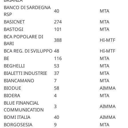
BRIANZA
BANCO DI SARDEGNA
40
MTA
RSP
BASICNET
274
MTA
BASTOGI
101
MTA
BCA POPOLARE DI
388
HI-MTF
BARI
BCA REG. DI SVILUPPO
48
HI-MTF
BE
116
MTA
BEGHELLI
53
MTA
BIALETTI INDUSTRIE
37
MTA
BIANCAMANO
7
MTA
BIODUE
58
AIMMA
BIOERA
4
MTA
BLUE FINANCIAL
3
AIMMA
COMMUNICATION
BOMI ITALIA
40
AIMMA
BORGOSESIA
9
MTA