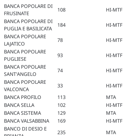
BANCA POPOLARE DI
108
HI-MTF
FRUSINATE
BANCA POPOLARE DI
184
HI-MTF
PUGLIA E BASILICATA
BANCA POPOLARE
78
HI-MTF
LAJATICO
BANCA POPOLARE
93
HI-MTF
PUGLIESE
BANCA POPOLARE
74
HI-MTF
SANT'ANGELO
BANCA POPOLARE
33
HI-MTF
VALCONCA
BANCA PROFILO
113
MTA
BANCA SELLA
102
HI-MTF
BANCA SISTEMA
129
MTA
BANCA VALSABBINA
169
HI-MTF
BANCO DI DESIO E
235
MTA