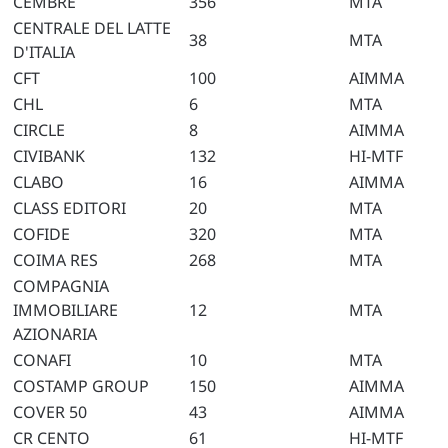
CEMBRE
356
MTA
CENTRALE DEL LATTE
38
MTA
D'ITALIA
CFT
100
AIMMA
CHL
6
MTA
CIRCLE
8
AIMMA
CIVIBANK
132
HI-MTF
CLABO
16
AIMMA
CLASS EDITORI
20
MTA
COFIDE
320
MTA
COIMA RES
268
MTA
COMPAGNIA
IMMOBILIARE
12
MTA
AZIONARIA
CONAFI
10
MTA
COSTAMP GROUP
150
AIMMA
COVER 50
43
AIMMA
CR CENTO
61
HI-MTF