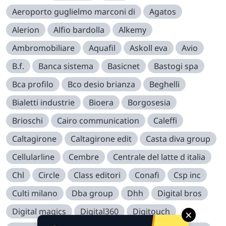
Aeroporto guglielmo marconi di
Agatos
Alerion
Alfio bardolla
Alkemy
Ambromobiliare
Aquafil
Askoll eva
Avio
B.f.
Banca sistema
Basicnet
Bastogi spa
Bca profilo
Bco desio brianza
Beghelli
Bialetti industrie
Bioera
Borgosesia
Brioschi
Cairo communication
Caleffi
Caltagirone
Caltagirone edit
Casta diva group
Cellularline
Cembre
Centrale del latte d italia
Chl
Circle
Class editori
Conafi
Csp inc
Culti milano
Dba group
Dhh
Digital bros
Digital magics
Digital360
Digitouch
×