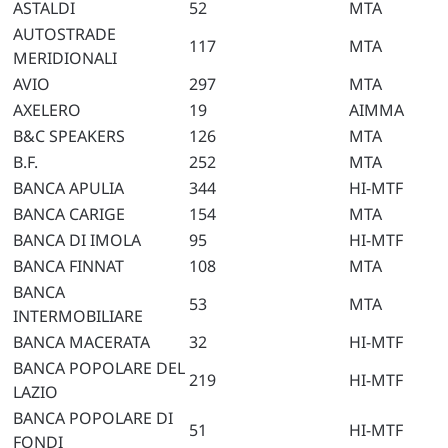
ASTALDI
52
MTA
AUTOSTRADE
117
MTA
MERIDIONALI
AVIO
297
MTA
AXELERO
19
AIMMA
B&C SPEAKERS
126
MTA
B.F.
252
MTA
BANCA APULIA
344
HI-MTF
BANCA CARIGE
154
MTA
BANCA DI IMOLA
95
HI-MTF
BANCA FINNAT
108
MTA
BANCA
53
MTA
INTERMOBILIARE
BANCA MACERATA
32
HI-MTF
BANCA POPOLARE DEL
219
HI-MTF
LAZIO
BANCA POPOLARE DI
51
HI-MTF
FONDI