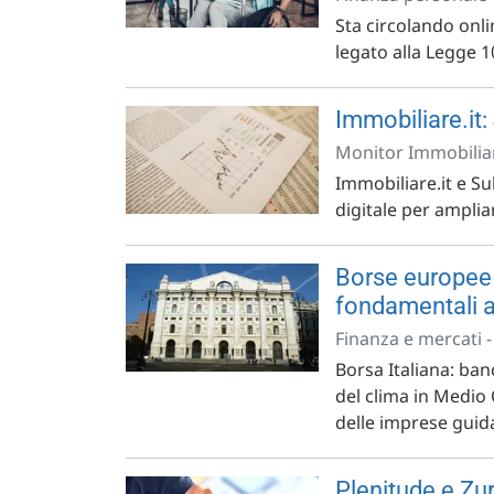
Sta circolando onli
legato alla Legge 1
Immobiliare.it:
Monitor Immobiliar
Immobiliare.it e S
digitale per ampliar
Borse europee 
fondamentali az
Finanza e mercati 
Borsa Italiana: banc
del clima in Medio 
delle imprese guida
Plenitude e Zur