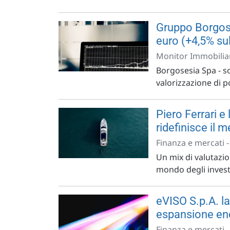
Gruppo Borgose
euro (+4,5% su
Monitor Immobiliar
Borgosesia Spa - so
valorizzazione di po
Piero Ferrari e
ridefinisce il 
Finanza e mercati 
Un mix di valutazio
mondo degli investi
eVISO S.p.A. l
espansione en
Finanza e mercati 