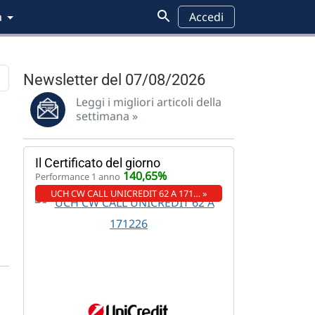
a
Accedi
Newsletter del 07/08/2026
Leggi i migliori articoli della
Pensioni
Analisi grafica
Wall Street
Federal Reserve
settimana »
Il Certificato del giorno
140,65%
Performance 1 anno
UCH CW CALL UNICREDIT 62 A 171… »