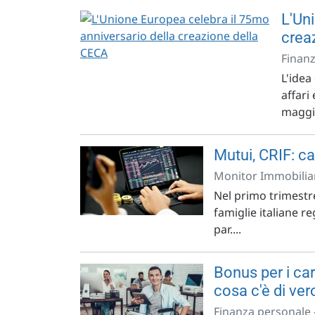
L'Un
crea
Finanz
L'idea
affari
maggi
Mutui, CRIF: c
Monitor Immobiliar
Nel primo trimestr
famiglie italiane r
par....
Bonus per i ca
cosa c'è di ver
Finanza personale 