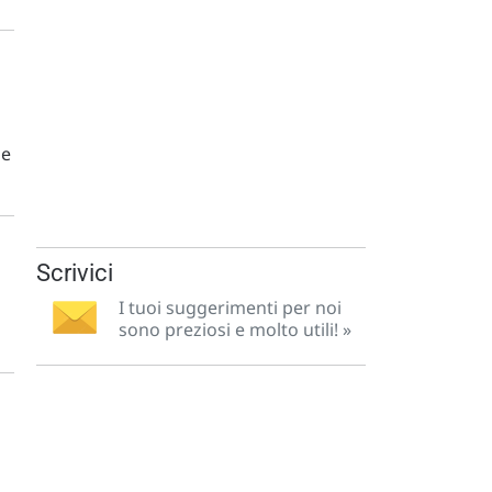
de
Scrivici
I tuoi suggerimenti per noi
sono preziosi e molto utili! »