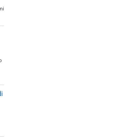
ni
o
i