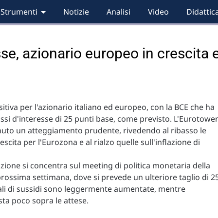
Strumenti
Notizie
Analisi
Video
Didattic
sse, azionario europeo in crescita 
itiva per l'azionario italiano ed europeo, con la BCE che ha
tassi d'interesse di 25 punti base, come previsto. L'Eurotowe
uto un atteggiamento prudente, rivedendo al ribasso le
escita per l'Eurozona e al rialzo quelle sull'inflazione di
nzione si concentra sul meeting di politica monetaria della
prossima settimana, dove si prevede un ulteriore taglio di 2
niziali di sussidi sono leggermente aumentate, mentre
esta poco sopra le attese.