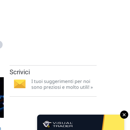
Scrivici
I tuoi suggerimenti per noi
sono preziosi e molto utili! »
×
n