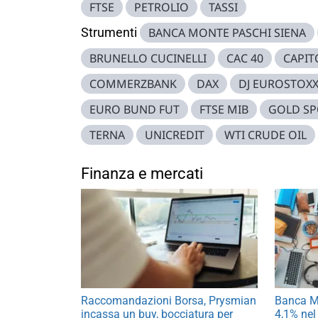
FTSE
PETROLIO
TASSI
Strumenti
BANCA MONTE PASCHI SIENA
BRUNELLO CUCINELLI
CAC 40
CAPIT
COMMERZBANK
DAX
DJ EUROSTOX
EURO BUND FUT
FTSE MIB
GOLD SP
TERNA
UNICREDIT
WTI CRUDE OIL
Finanza e mercati
Raccomandazioni Borsa, Prysmian
Banca MP
incassa un buy, bocciatura per
4,1% nel