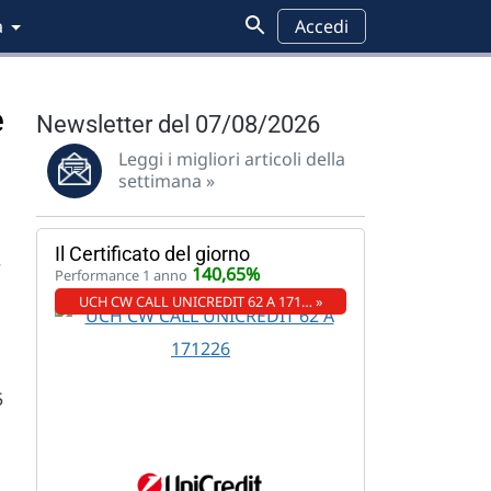
a
Accedi
e
Newsletter del 07/08/2026
Leggi i migliori articoli della
settimana »
Il Certificato del giorno
r
140,65%
Performance 1 anno
UCH CW CALL UNICREDIT 62 A 171… »
5