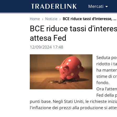
Mercati
Home
›
Notizie
›
BCE riduce tassi d'interesse, …
BCE riduce tassi d'intere
attesa Fed
12/09/2024 17:48
Seduta pos
ridotto i 
ha manten
stime di cr
fondo.
Ora l'atte
Fed della 
punti base. Negli Stati Uniti, le richieste i
l'inflazione dei prezzi alla produzione si att