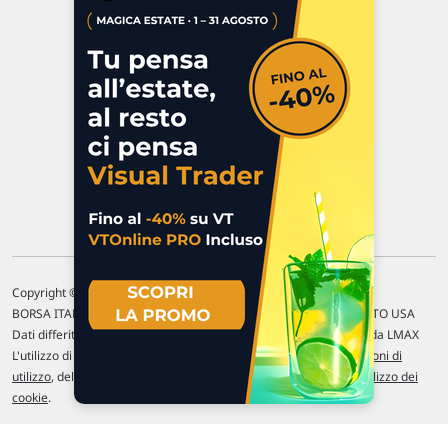
Via Macanno, 38/A
47923 Rimini
P.IVA 02 452 460 401
Chi siamo
Commenti e segnalazioni
Contattaci
Copyright © 1996-2026 Traderlink Italia s.r.l.
BORSA ITALIANA Quotazioni di borsa differite di 15 min. / MERCATO USA
Dati differiti di 15 min. (fonte Intrinio) / FOREX Quotazioni fornite da LMAX
L'utilizzo di questo sito implica l'accettazione delle nostre
Condizioni di
utilizzo
, del
Disclaimer MAR
, delle
Politiche sulla privacy
e dell'
Utilizzo dei
cookie
.