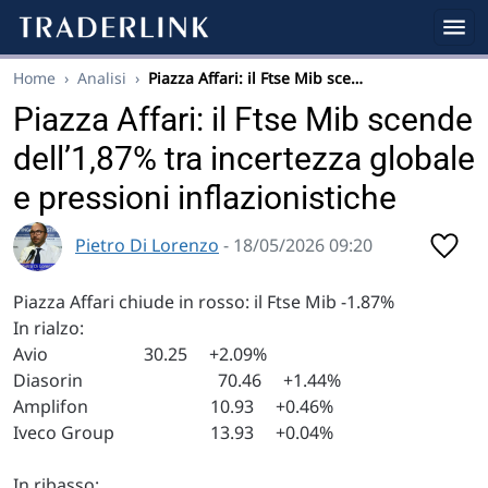
Home
›
Analisi
›
Piazza Affari: il Ftse Mib sce…
Piazza Affari: il Ftse Mib scende
dell’1,87% tra incertezza globale
e pressioni inflazionistiche
Pietro Di Lorenzo
- 18/05/2026 09:20
Piazza Affari chiude in rosso: il Ftse Mib -1.87%
In rialzo:
Avio 30.25 +2.09%
Diasorin 70.46 +1.44%
Amplifon 10.93 +0.46%
Iveco Group 13.93 +0.04%
In ribasso: