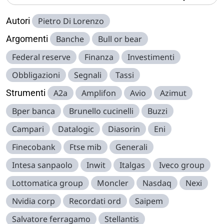
Autori
Pietro Di Lorenzo
Argomenti
Banche
Bull or bear
Federal reserve
Finanza
Investimenti
Obbligazioni
Segnali
Tassi
Strumenti
A2a
Amplifon
Avio
Azimut
Bper banca
Brunello cucinelli
Buzzi
Campari
Datalogic
Diasorin
Eni
Finecobank
Ftse mib
Generali
Intesa sanpaolo
Inwit
Italgas
Iveco group
Lottomatica group
Moncler
Nasdaq
Nexi
Nvidia corp
Recordati ord
Saipem
Salvatore ferragamo
Stellantis