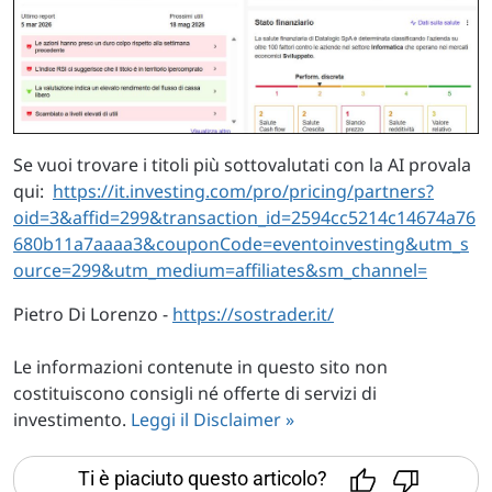
Se vuoi trovare i titoli più sottovalutati con la AI provala
qui:
https://it.investing.com/pro/pricing/partners?
oid=3&affid=299&transaction_id=2594cc5214c14674a76
680b11a7aaaa3&couponCode=eventoinvesting&utm_s
ource=299&utm_medium=affiliates&sm_channel=
Pietro Di Lorenzo -
https://sostrader.it/
Le informazioni contenute in questo sito non
costituiscono consigli né offerte di servizi di
investimento.
Leggi il Disclaimer »
Ti è piaciuto questo articolo?