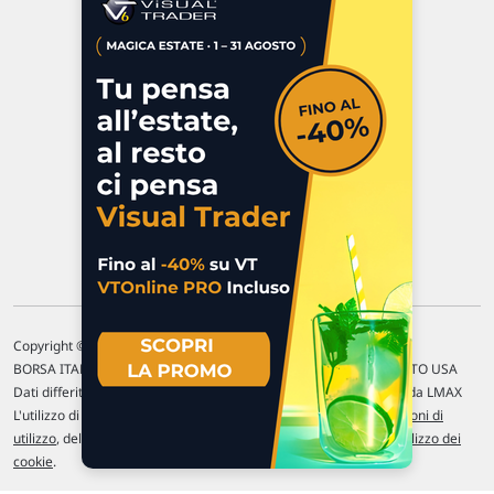
Via Macanno, 38/A
47923 Rimini
P.IVA 02 452 460 401
Chi siamo
Commenti e segnalazioni
Contattaci
Copyright © 1996-2026 Traderlink Italia s.r.l.
BORSA ITALIANA Quotazioni di borsa differite di 15 min. / MERCATO USA
Dati differiti di 15 min. (fonte Intrinio) / FOREX Quotazioni fornite da LMAX
L'utilizzo di questo sito implica l'accettazione delle nostre
Condizioni di
utilizzo
, del
Disclaimer MAR
, delle
Politiche sulla privacy
e dell'
Utilizzo dei
cookie
.