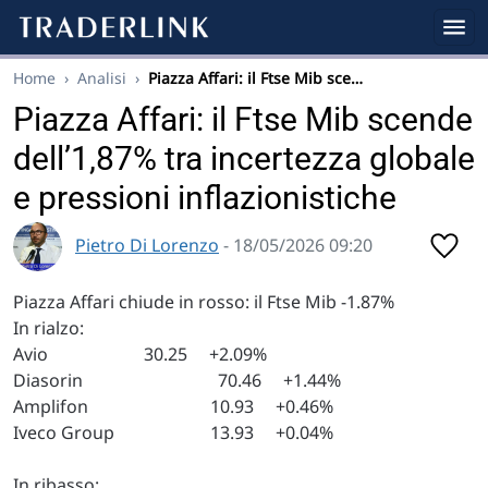
Home
›
Analisi
›
Piazza Affari: il Ftse Mib sce…
Piazza Affari: il Ftse Mib scende
dell’1,87% tra incertezza globale
e pressioni inflazionistiche
Pietro Di Lorenzo
- 18/05/2026 09:20
Piazza Affari chiude in rosso: il Ftse Mib -1.87%
In rialzo:
Avio 30.25 +2.09%
Diasorin 70.46 +1.44%
Amplifon 10.93 +0.46%
Iveco Group 13.93 +0.04%
In ribasso: