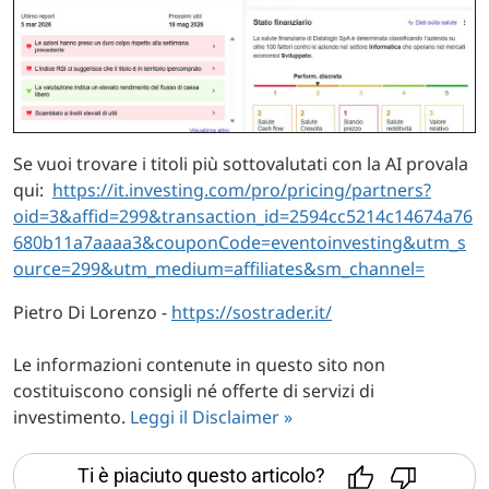
Se vuoi trovare i titoli più sottovalutati con la AI provala
qui:
https://it.investing.com/pro/pricing/partners?
oid=3&affid=299&transaction_id=2594cc5214c14674a76
680b11a7aaaa3&couponCode=eventoinvesting&utm_s
ource=299&utm_medium=affiliates&sm_channel=
Pietro Di Lorenzo -
https://sostrader.it/
Le informazioni contenute in questo sito non
costituiscono consigli né offerte di servizi di
investimento.
Leggi il Disclaimer »
Ti è piaciuto questo articolo?