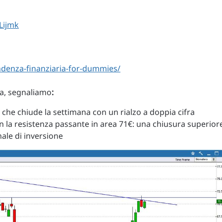
Lijmk
ndenza-finanziaria-for-dummies/
uta, segnaliamo
:
 che chiude la settimana con un rialzo a doppia cifra
on la resistenza passante in area 71€: una chiusura superior
nale di inversione