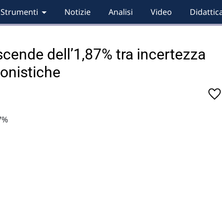
Strumenti
Notizie
Analisi
Video
Didattic
 scende dell’1,87% tra incertezza
ionistiche
87%