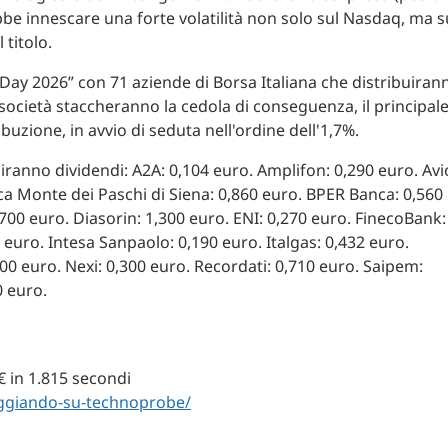
ebbe innescare una forte volatilità non solo sul Nasdaq, ma s
 titolo.
d Day 2026” con 71 aziende di Borsa Italiana che distribuiran
2 società staccheranno la cedola di conseguenza, il principal
ibuzione, in avvio di seduta nell'ordine dell'1,7%.
buiranno dividendi: A2A: 0,104 euro. Amplifon: 0,290 euro. Avi
ca Monte dei Paschi di Siena: 0,860 euro. BPER Banca: 0,560
0,700 euro. Diasorin: 1,300 euro. ENI: 0,270 euro. FinecoBank:
4 euro. Intesa Sanpaolo: 0,190 euro. Italgas: 0,432 euro.
0 euro. Nexi: 0,300 euro. Recordati: 0,710 euro. Saipem:
0 euro.
 in 1.815 secondi
neggiando-su-technoprobe/