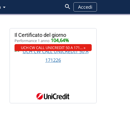
a
Accedi
Il Certificato del giorno
104,64%
Performance 1 anno
UCH CW CALL UNICREDIT 50 A 171… »