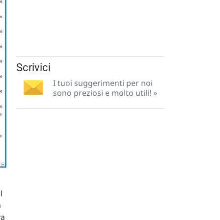
Scrivici
I tuoi suggerimenti per noi
sono preziosi e molto utili! »
l
a
va