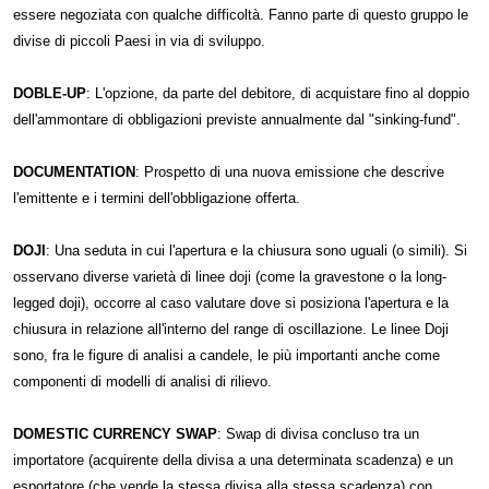
essere negoziata con qualche difficoltà. Fanno parte di questo gruppo le
divise di piccoli Paesi in via di sviluppo.
DOBLE-UP
: L'opzione, da parte del debitore, di acquistare fino al doppio
dell'ammontare di obbligazioni previste annualmente dal "sinking-fund".
DOCUMENTATION
: Prospetto di una nuova emissione che descrive
l'emittente e i termini dell'obbligazione offerta.
DOJI
: Una seduta in cui l'apertura e la chiusura sono uguali (o simili). Si
osservano diverse varietà di linee doji (come la gravestone o la long-
legged doji), occorre al caso valutare dove si posiziona l'apertura e la
chiusura in relazione all'interno del range di oscillazione. Le linee Doji
sono, fra le figure di analisi a candele, le più importanti anche come
componenti di modelli di analisi di rilievo.
DOMESTIC CURRENCY SWAP
: Swap di divisa concluso tra un
importatore (acquirente della divisa a una determinata scadenza) e un
esportatore (che vende la stessa divisa alla stessa scadenza) con