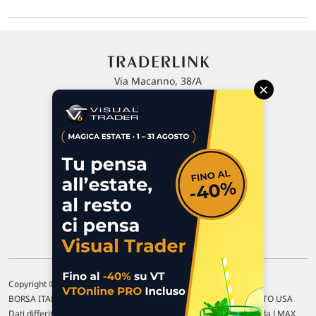
Via Macanno, 38/A
×
47923 Rimini
P.IVA 02 452 460 401
Chi siamo
Commenti e segnalazioni
Contattaci
Copyright © 1996-2026 Traderlink Italia s.r.l.
BORSA ITALIANA Quotazioni di borsa differite di 15 min. / MERCATO USA
Dati differiti di 15 min. (fonte Intrinio) / FOREX Quotazioni fornite da LMAX