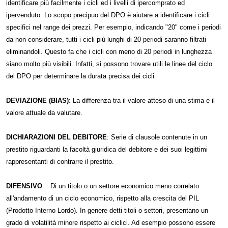
identificare più facilmente i cicli ed i livelli di ipercomprato ed
ipervenduto. Lo scopo precipuo del DPO è aiutare a identificare i cicli
specifici nel range dei prezzi. Per esempio, indicando "20" come i periodi
da non considerare, tutti i cicli più lunghi di 20 periodi saranno filtrati
eliminandoli. Questo fa che i cicli con meno di 20 periodi in lunghezza
siano molto più visibili. Infatti, si possono trovare utili le linee del ciclo
del DPO per determinare la durata precisa dei cicli.
DEVIAZIONE (BIAS)
: La differenza tra il valore atteso di una stima e il
valore attuale da valutare.
DICHIARAZIONI DEL DEBITORE
: Serie di clausole contenute in un
prestito riguardanti la facoltà giuridica del debitore e dei suoi legittimi
rappresentanti di contrarre il prestito.
DIFENSIVO
: : Di un titolo o un settore economico meno correlato
all'andamento di un ciclo economico, rispetto alla crescita del PIL
(Prodotto Interno Lordo). In genere detti titoli o settori, presentano un
grado di volatilità minore rispetto ai ciclici. Ad esempio possono essere