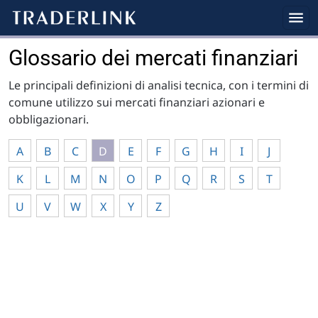
Glossario dei mercati finanziari
Le principali definizioni di analisi tecnica, con i termini di
comune utilizzo sui mercati finanziari azionari e
obbligazionari.
A
B
C
D
E
F
G
H
I
J
K
L
M
N
O
P
Q
R
S
T
U
V
W
X
Y
Z