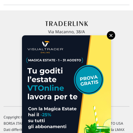
Via Macanno, 38/A
×
47923 Rimini
P.IVA 02 452 460 401
Chi siamo
Commenti e segnalazioni
Contattaci
Copyright © 1996-2026 Traderlink Italia s.r.l.
BORSA ITALIANA Quotazioni di borsa differite di 15 min. / MERCATO USA
Dati differiti di 15 min. (fonte Intrinio) / FOREX Quotazioni fornite da LMAX