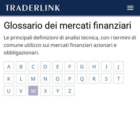
Glossario dei mercati finanziari
Le principali definizioni di analisi tecnica, con i termini di
comune utilizzo sui mercati finanziari azionari e
obbligazionari.
A
B
C
D
E
F
G
H
I
J
K
L
M
N
O
P
Q
R
S
T
U
V
W
X
Y
Z