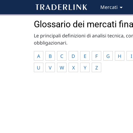
Mercati
Glossario dei mercati fina
Le principali definizioni di analisi tecnica, c
obbligazionari.
A
B
C
D
E
F
G
H
I
U
V
W
X
Y
Z