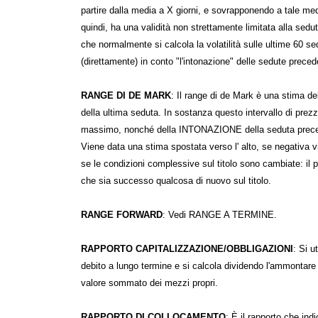
partire dalla media a X giorni, e sovrapponendo a tale medi
quindi, ha una validità non strettamente limitata alla sedut
che normalmente si calcola la volatilità sulle ultime 60 sed
(direttamente) in conto "l'intonazione" delle sedute preced
RANGE DI DE MARK
: Il range di de Mark è una stima del
della ultima seduta. In sostanza questo intervallo di prez
massimo, nonché della INTONAZIONE della seduta preceden
Viene data una stima spostata verso l' alto, se negativa v
se le condizioni complessive sul titolo sono cambiate: il 
che sia successo qualcosa di nuovo sul titolo.
RANGE FORWARD
: Vedi RANGE A TERMINE.
RAPPORTO CAPITALIZZAZIONE/OBBLIGAZIONI
: Si u
debito a lungo termine e si calcola dividendo l'ammontare 
valore sommato dei mezzi propri.
RAPPORTO DI COLLOCAMENTO
: È il rapporto che ind