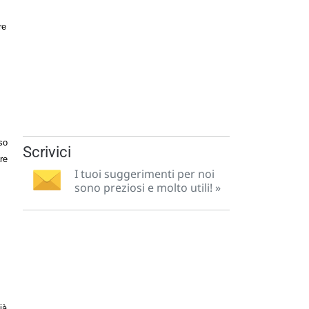
re
so
Scrivici
re
I tuoi suggerimenti per noi
sono preziosi e molto utili! »
ià