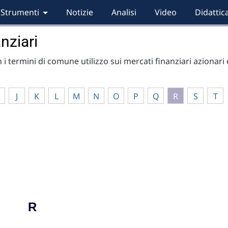
Strumenti
Notizie
Analisi
Video
Didattic
nziari
on i termini di comune utilizzo sui mercati finanziari azionari 
J
K
L
M
N
O
P
Q
R
S
T
R