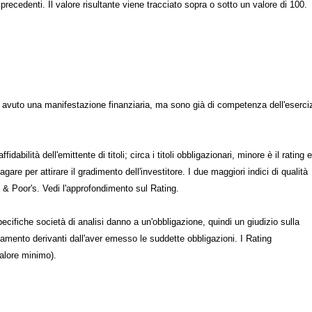
 precedenti. Il valore risultante viene tracciato sopra o sotto un valore di 100.
 avuto una manifestazione finanziaria, ma sono già di competenza dell'eserci
fidabilità dell'emittente di titoli; circa i titoli obbligazionari, minore è il rating e
are per attirare il gradimento dell'investitore. I due maggiori indici di qualità
& Poor's. Vedi l'approfondimento sul Rating.
ecifiche società di analisi danno a un'obbligazione, quindi un giudizio sulla
gamento derivanti dall'aver emesso le suddette obbligazioni. I Rating
alore minimo).