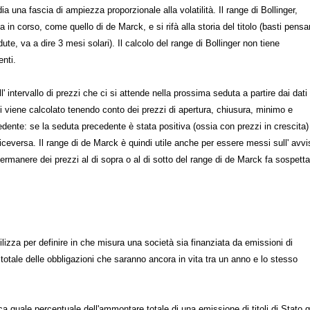
a una fascia di ampiezza proporzionale alla volatilità. Il range di Bollinger,
a in corso, come quello di de Marck, e si rifà alla storia del titolo (basti pensa
ute, va a dire 3 mesi solari). Il calcolo del range di Bollinger non tiene
enti.
l' intervallo di prezzi che ci si attende nella prossima seduta a partire dai dati
zi viene calcolato tenendo conto dei prezzi di apertura, chiusura, minimo e
te: se la seduta precedente è stata positiva (ossia con prezzi in crescita)
iceversa. Il range di de Marck è quindi utile anche per essere messi sull' avvi
permanere dei prezzi al di sopra o al di sotto del range di de Marck fa sospetta
tilizza per definire in che misura una società sia finanziata da emissioni di
totale delle obbligazioni che saranno ancora in vita tra un anno e lo stesso
ica quale percentuale dell'ammontare totale di una emissione di titoli di Stato g