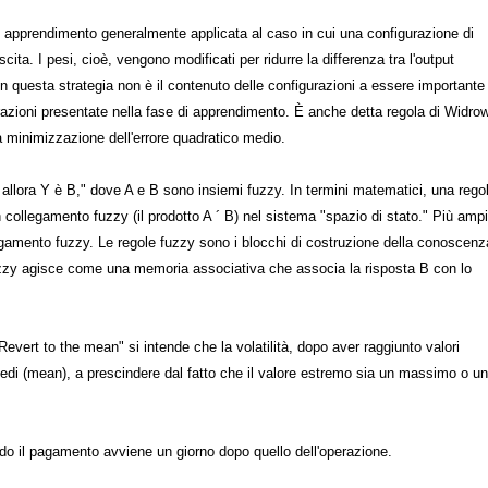
i apprendimento generalmente applicata al caso in cui una configurazione di
ta. I pesi, cioè, vengono modificati per ridurre la differenza tra l'output
 In questa strategia non è il contenuto delle configurazioni a essere importante
urazioni presentate nella fase di apprendimento. È anche detta regola di Widro
a minimizzazione dell'errore quadratico medio.
 allora Y è B," dove A e B sono insiemi fuzzy. In termini matematici, una rego
n collegamento fuzzy (il prodotto A ´ B) nel sistema "spazio di stato." Più ampi
legamento fuzzy. Le regole fuzzy sono i blocchi di costruzione della conoscenz
fuzzy agisce come una memoria associativa che associa la risposta B con lo
Revert to the mean" si intende che la volatilità, dopo aver raggiunto valori
 medi (mean), a prescindere dal fatto che il valore estremo sia un massimo o un
o il pagamento avviene un giorno dopo quello dell'operazione.