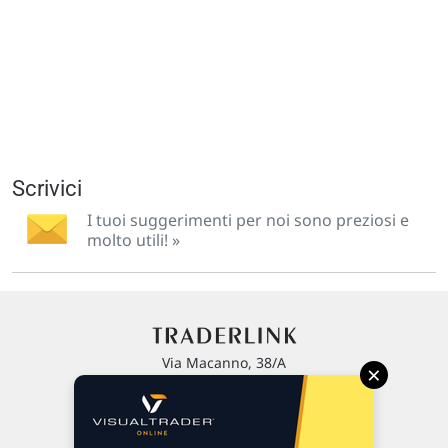
Scrivici
I tuoi suggerimenti per noi sono preziosi e
molto utili! »
Via Macanno, 38/A
×
47923 Rimini
P.IVA 02 452 460 401