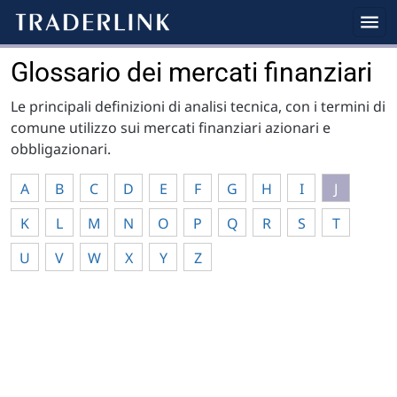
Glossario dei mercati finanziari
Le principali definizioni di analisi tecnica, con i termini di
comune utilizzo sui mercati finanziari azionari e
obbligazionari.
A
B
C
D
E
F
G
H
I
J
K
L
M
N
O
P
Q
R
S
T
U
V
W
X
Y
Z