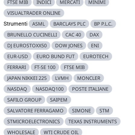
FTSE MIB
INDICI
MERCATI
MINIMI
VISUALTRADER ONLINE
Strumenti
ASML
BARCLAYS PLC
BP P.L.C.
BRUNELLO CUCINELLI
CAC 40
DAX
DJ EUROSTOXX50
DOW JONES
ENI
EUR-USD
EURO BUND FUT
EUROTECH
FERRARI
FT-SE 100
FTSE MIB
JAPAN NIKKEI 225
LVMH
MONCLER
NASDAQ
NASDAQ100
POSTE ITALIANE
SAFILO GROUP
SAIPEM
SALVATORE FERRAGAMO
SIMONE
STM
STMICROELECTRONICS
TEXAS INSTRUMENTS
WHOLESALE
WTI CRUDE OIL