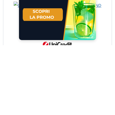
UCH TB LG GENERALI 26.17 B 26.… »