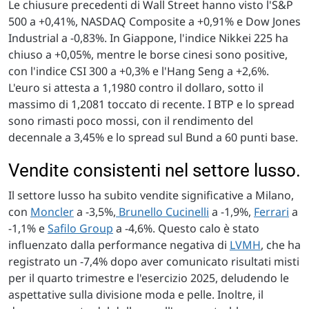
Le chiusure precedenti di Wall Street hanno visto l'S&P
500 a +0,41%, NASDAQ Composite a +0,91% e Dow Jones
Industrial a -0,83%. In Giappone, l'indice Nikkei 225 ha
chiuso a +0,05%, mentre le borse cinesi sono positive,
con l'indice CSI 300 a +0,3% e l'Hang Seng a +2,6%.
L'euro si attesta a 1,1980 contro il dollaro, sotto il
massimo di 1,2081 toccato di recente. I BTP e lo spread
sono rimasti poco mossi, con il rendimento del
decennale a 3,45% e lo spread sul Bund a 60 punti base.
Vendite consistenti nel settore lusso.
Il settore lusso ha subito vendite significative a Milano,
con
Moncler
a -3,5%,
Brunello Cucinelli
a -1,9%,
Ferrari
a
-1,1% e
Safilo Group
a -4,6%. Questo calo è stato
influenzato dalla performance negativa di
LVMH
, che ha
registrato un -7,4% dopo aver comunicato risultati misti
per il quarto trimestre e l'esercizio 2025, deludendo le
aspettative sulla divisione moda e pelle. Inoltre, il