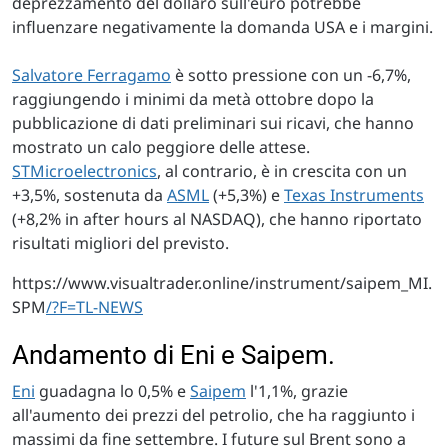
deprezzamento del dollaro sull'euro potrebbe
influenzare negativamente la domanda USA e i margini.
Salvatore Ferragamo
è sotto pressione con un -6,7%,
raggiungendo i minimi da metà ottobre dopo la
pubblicazione di dati preliminari sui ricavi, che hanno
mostrato un calo peggiore delle attese.
STMicroelectronics
, al contrario, è in crescita con un
+3,5%, sostenuta da
ASML
(+5,3%) e
Texas Instruments
(+8,2% in after hours al NASDAQ), che hanno riportato
risultati migliori del previsto.
https://www.visualtrader.online/instrument/saipem_MI.
SPM
/?F=TL-NEWS
Andamento di Eni e Saipem.
Eni
guadagna lo 0,5% e
Saipem
l'1,1%, grazie
all'aumento dei prezzi del petrolio, che ha raggiunto i
massimi da fine settembre. I future sul Brent sono a