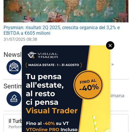
Prysmian: risultati 2Q 2025, crescita organica del 3,2% e
EBITDA a €605 milioni
31/07/2025 08:38
×
Newsletter del 07/08/2026
Leggi i migliori articoli della settimana »
Sentiment dei visitatori
Previsione degli utenti per questa settimana
di borsa »
Il Turbo del giorno
139,92%
Performance 1 anno