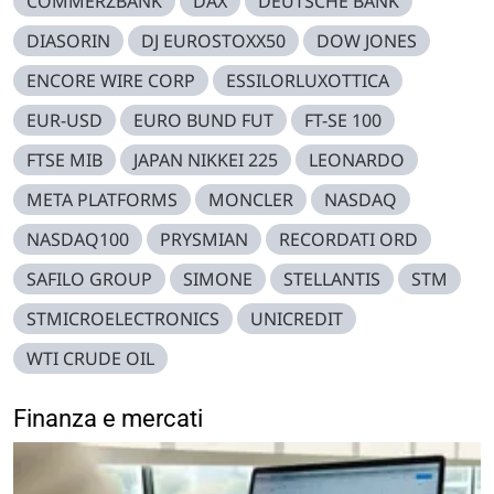
COMMERZBANK
DAX
DEUTSCHE BANK
DIASORIN
DJ EUROSTOXX50
DOW JONES
ENCORE WIRE CORP
ESSILORLUXOTTICA
EUR-USD
EURO BUND FUT
FT-SE 100
FTSE MIB
JAPAN NIKKEI 225
LEONARDO
META PLATFORMS
MONCLER
NASDAQ
NASDAQ100
PRYSMIAN
RECORDATI ORD
SAFILO GROUP
SIMONE
STELLANTIS
STM
STMICROELECTRONICS
UNICREDIT
WTI CRUDE OIL
Finanza e mercati