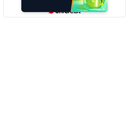
Scrivici
I tuoi suggerimenti per noi sono preziosi e
molto utili! »