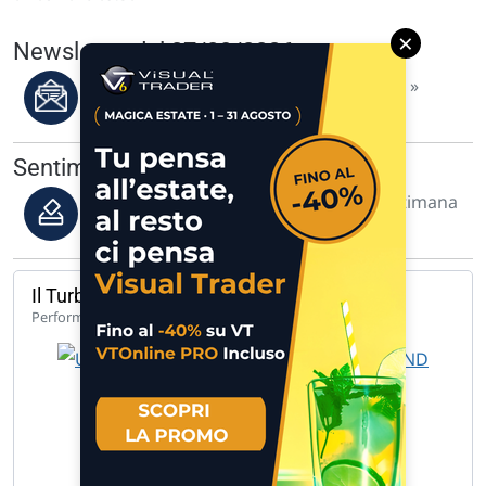
×
Newsletter del 07/08/2026
Leggi i migliori articoli della settimana »
Sentiment dei visitatori
Previsione degli utenti per questa settimana
di borsa »
Il Turbo del giorno
139,92%
Performance 1 anno
UCH TB LG GENERALI 26.17 B 26.… »