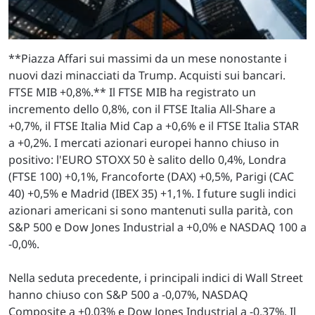
**Piazza Affari sui massimi da un mese nonostante i
nuovi dazi minacciati da Trump. Acquisti sui bancari.
FTSE MIB +0,8%.** Il FTSE MIB ha registrato un
incremento dello 0,8%, con il FTSE Italia All-Share a
+0,7%, il FTSE Italia Mid Cap a +0,6% e il FTSE Italia STAR
a +0,2%. I mercati azionari europei hanno chiuso in
positivo: l'EURO STOXX 50 è salito dello 0,4%, Londra
(FTSE 100) +0,1%, Francoforte (DAX) +0,5%, Parigi (CAC
40) +0,5% e Madrid (IBEX 35) +1,1%. I future sugli indici
azionari americani si sono mantenuti sulla parità, con
S&P 500 e Dow Jones Industrial a +0,0% e NASDAQ 100 a
-0,0%.
Nella seduta precedente, i principali indici di Wall Street
hanno chiuso con S&P 500 a -0,07%, NASDAQ
Composite a +0,03% e Dow Jones Industrial a -0,37%. Il