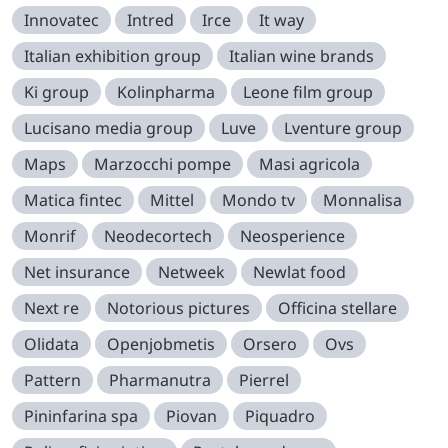
Innovatec
Intred
Irce
It way
Italian exhibition group
Italian wine brands
Ki group
Kolinpharma
Leone film group
Lucisano media group
Luve
Lventure group
Maps
Marzocchi pompe
Masi agricola
Matica fintec
Mittel
Mondo tv
Monnalisa
Monrif
Neodecortech
Neosperience
Net insurance
Netweek
Newlat food
Next re
Notorious pictures
Officina stellare
Olidata
Openjobmetis
Orsero
Ovs
Pattern
Pharmanutra
Pierrel
Pininfarina spa
Piovan
Piquadro