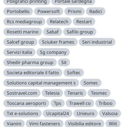
Poligrafici printing
Portale sardegna
Portobello
Powersoft
Prismi
Radici
Rcs mediagroup
Relatech
Restart
Rosetti marino
Sabaf
Safilo group
Salcef group
Sciuker frames
Seri industrial
Servizi italia
Sg company
Shedir pharma group
Sit
Societa editoriale il fatto
Softec
Solutions capital management s
Somec
Sostravel.com
Telesia
Tenaris
Tesmec
Toscana aeroporti
Tps
Trawell co
Triboo
Txt e-solutions
Ucapital24
Unieuro
Valsoia
Vianini
Vimi fasteners
Visibilia editore
Wiit