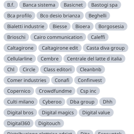
B.f.
Banca sistema
Basicnet
Bastogi spa
Bca profilo
Bco desio brianza
Beghelli
Bialetti industrie
Biesse
Bioera
Borgosesia
Brioschi
Cairo communication
Caleffi
Caltagirone
Caltagirone edit
Casta diva group
Cellularline
Cembre
Centrale del latte d italia
Chl
Circle
Class editori
Cleanbnb
Comer industries
Conafi
Confinvest
Copernico
Crowdfundme
Csp inc
Culti milano
Cyberoo
Dba group
Dhh
Digital bros
Digital magics
Digital value
Digital360
Digitouch