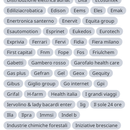
Distribuzione elettrica adriat
Dita
Ecosuntek
Ediliziacrobatica
Edison
Eems
Eles
Emak
Enertronica santerno
Enervit
Equita group
Esautomotion
Esprinet
Eukedos
Eurotech
Exprivia
Ferrari
Fervi
Fidia
Fiera milano
First capital
Fnm
Fope
Fos
Friulchem
Gabetti
Gambero rosso
Garofalo health care
Gas plus
Gefran
Gel
Geox
Gequity
Gibus
Giglio group
Go internet
Gpi
Grifal
H-farm
Health italia
I grandi viaggi
Iervolino & lady bacardi enter
Iig
Il sole 24 ore
Illa
Ilpra
Immsi
Indel b
Industrie chimiche forestali
Iniziative bresciane