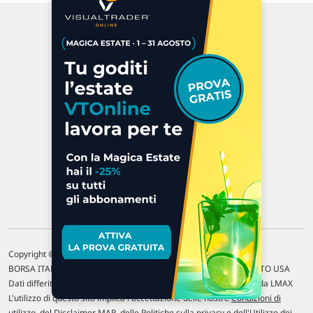
Via Macanno, 38/A
47923 Rimini
P.IVA 02 452 460 401
Chi siamo
Commenti e segnalazioni
Contattaci
Copyright © 1996-2026 Traderlink Italia s.r.l.
BORSA ITALIANA Quotazioni di borsa differite di 15 min. / MERCATO USA
Dati differiti di 15 min. (fonte Intrinio) / FOREX Quotazioni fornite da LMAX
L'utilizzo di questo sito implica l'accettazione delle nostre
Condizioni di
utilizzo
, del
Disclaimer MAR
, delle
Politiche sulla privacy
e dell'
Utilizzo dei