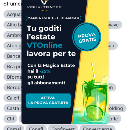
Strumenti
A.b.p. nocivelli
Abitare in
Acquazzurra
Aeffe
Agatos
Ala
Alfio bardolla
Algowatt
Alkemy
Almawave
Ambromobiliare
Aquafil
Askoll eva
Aton green storage
Autostrade merid
Avio
Banca sistema
Basicnet
Bastogi spa
Bca profilo
Bco desio brianza
Beghelli
Bfc media
Bialetti industrie
Bioera
Borgosesia
Brioschi
Cairo communication
Caleffi
Caltagirone edit
Casasold
Casta diva group
Cellularline
Cementir holding
Chl
Circle
Class editori
Cleanbnb
Cofle
Comal
Conafi
Confinvest
Convergenze