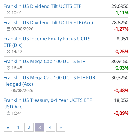
Franklin US Dividend Tilt UCITS ETF
29,6950
1,11%
10:01
Franklin US Dividend Tilt UCITS ETF (Acc)
28,8250
-1,27%
03/08/2026
Franklin US Income Equity Focus UCITS
8,951
ETF (Dis)
-0,25%
14:47
Franklin US Mega Cap 100 UCITS ETF
30,9150
0,03%
16:45
Franklin US Mega Cap 100 UCITS ETF EUR
30,3250
Hedged (Acc)
-0,48%
06/08/2026
Franklin US Treasury 0-1 Year UCITS ETF
18,052
USD Acc
-0,09%
16:41
«
1
2
3
4
»