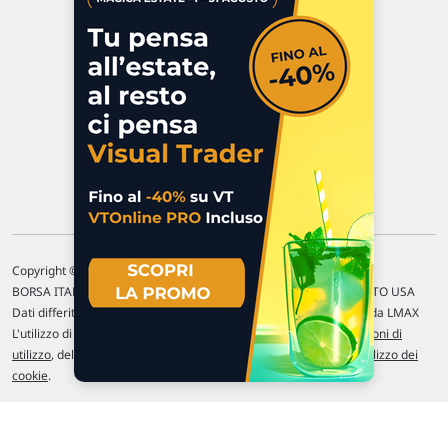
47923 Rimini
P.IVA 02 452 460 401
Chi siamo
Commenti e segnalazioni
Contattaci
Copyright © 1996-2026 Traderlink Italia s.r.l.
BORSA ITALIANA Quotazioni di borsa differite di 15 min. / MERCATO USA
Dati differiti di 15 min. (fonte Intrinio) / FOREX Quotazioni fornite da LMAX
L'utilizzo di questo sito implica l'accettazione delle nostre
Condizioni di
utilizzo
, del
Disclaimer MAR
, delle
Politiche sulla privacy
e dell'
Utilizzo dei
cookie
.