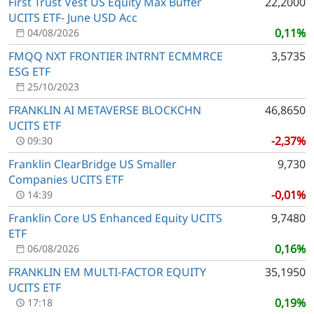
First Trust Vest US Equity Max Buffer
22,2000
UCITS ETF- June USD Acc
0,11%
04/08/2026
FMQQ NXT FRONTIER INTRNT ECMMRCE
3,5735
ESG ETF
25/10/2023
FRANKLIN AI METAVERSE BLOCKCHN
46,8650
UCITS ETF
-2,37%
09:30
Franklin ClearBridge US Smaller
9,730
Companies UCITS ETF
-0,01%
14:39
Franklin Core US Enhanced Equity UCITS
9,7480
ETF
0,16%
06/08/2026
FRANKLIN EM MULTI-FACTOR EQUITY
35,1950
UCITS ETF
0,19%
17:18