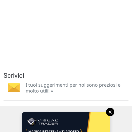
Scrivici
I tuoi suggerimenti per noi sono preziosi e
molto utili! »
×
Via Macanno, 38/A