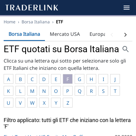
Home
›
Borsa Italiana
›
ETF
Borsa Italiana
Mercato USA
Europa
Indici
ETF quotati su Borsa Italiana
Clicca su una lettera qui sotto per selezionare solo gli
ETF Italiani che iniziano con quella lettera.
A
B
C
D
E
F
G
H
I
J
K
L
M
N
O
P
Q
R
S
T
U
V
W
X
Y
Z
Filtro applicato: tutti gli ETF che iniziano con la lettera
'F'