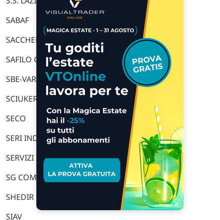
S.S. LAZIO
SABAF
SACCHERIA F.LLI FRANCESCHETTI
SAFILO GROUP
SBE-VARVIT
SCIUKER FRAMES
SECO
SERI INDUSTRIAL
SERVIZI ITALIA
SG COMPANY
SHEDIR PHARMA GROUP
SIAV