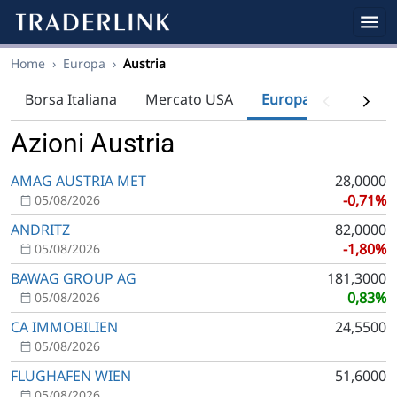
Home
›
Europa
›
Austria
Borsa Italiana
Mercato USA
Europa
Indici
Azioni Austria
AMAG AUSTRIA MET
28,0000
-0,71%
05/08/2026
ANDRITZ
82,0000
-1,80%
05/08/2026
BAWAG GROUP AG
181,3000
0,83%
05/08/2026
CA IMMOBILIEN
24,5500
05/08/2026
FLUGHAFEN WIEN
51,6000
05/08/2026