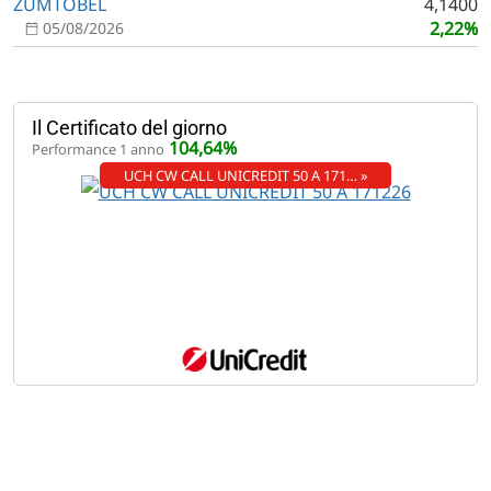
ZUMTOBEL
4,1400
2,22%
05/08/2026
Il Certificato del giorno
104,64%
Performance 1 anno
UCH CW CALL UNICREDIT 50 A 171… »