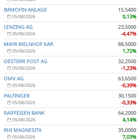
IMMOFIN ANLAGE
15,5400
0,13%
05/08/2026
LENZING AG
23,5000
-4,47%
05/08/2026
MAYR MELNHOF KAR
88,5000
1,72%
05/08/2026
OESTERR POST AG
32,2500
-1,23%
05/08/2026
OMV AG
63,6500
-0,39%
05/08/2026
PALFINGER
30,1500
-0,33%
05/08/2026
RAIFFEISEN BANK
64,2000
4,14%
05/08/2026
RHI MAGNESITA
35,0000
7,03%
05/08/2026