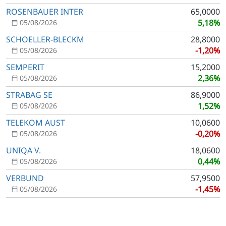
ROSENBAUER INTER
65,0000
5,18%
05/08/2026
SCHOELLER-BLECKM
28,8000
-1,20%
05/08/2026
SEMPERIT
15,2000
2,36%
05/08/2026
STRABAG SE
86,9000
1,52%
05/08/2026
TELEKOM AUST
10,0600
-0,20%
05/08/2026
UNIQA V.
18,0600
0,44%
05/08/2026
VERBUND
57,9500
-1,45%
05/08/2026