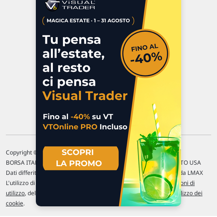
Via Macanno, 38/A
47923 Rimini
P.IVA 02 452 460 401
Chi siamo
Commenti e segnalazioni
Contattaci
Copyright © 1996-2026 Traderlink Italia s.r.l.
BORSA ITALIANA Quotazioni di borsa differite di 15 min. / MERCATO USA
Dati differiti di 15 min. (fonte Intrinio) / FOREX Quotazioni fornite da LMAX
L'utilizzo di questo sito implica l'accettazione delle nostre
Condizioni di
utilizzo
, del
Disclaimer MAR
, delle
Politiche sulla privacy
e dell'
Utilizzo dei
cookie
.