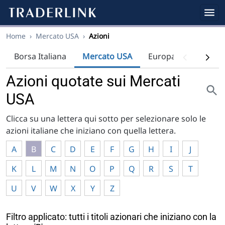
Home
›
Mercato USA
›
Azioni
Borsa Italiana
Mercato USA
Europa
Indici
Azioni quotate sui Mercati
USA
Clicca su una lettera qui sotto per selezionare solo le
azioni italiane che iniziano con quella lettera.
A
B
C
D
E
F
G
H
I
J
K
L
M
N
O
P
Q
R
S
T
U
V
W
X
Y
Z
Filtro applicato: tutti i titoli azionari che iniziano con la