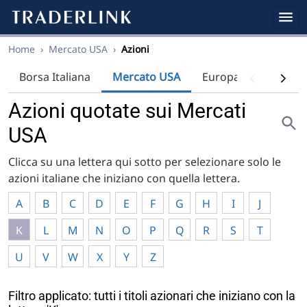
Home
›
Mercato USA
›
Azioni
Borsa Italiana
Mercato USA
Europa
Indici
Azioni quotate sui Mercati
USA
Clicca su una lettera qui sotto per selezionare solo le
azioni italiane che iniziano con quella lettera.
A
B
C
D
E
F
G
H
I
J
K
L
M
N
O
P
Q
R
S
T
U
V
W
X
Y
Z
Filtro applicato: tutti i titoli azionari che iniziano con la