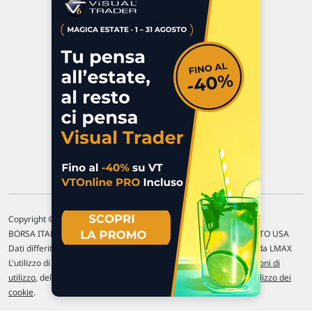
Via Macanno, 38/A
47923 Rimini
P.IVA 02 452 460 401
Chi siamo
Commenti e segnalazioni
Contattaci
Copyright © 1996-2026 Traderlink Italia s.r.l.
BORSA ITALIANA Quotazioni di borsa differite di 15 min. / MERCATO USA
Dati differiti di 15 min. (fonte Intrinio) / FOREX Quotazioni fornite da LMAX
L'utilizzo di questo sito implica l'accettazione delle nostre
Condizioni di
utilizzo
, del
Disclaimer MAR
, delle
Politiche sulla privacy
e dell'
Utilizzo dei
cookie
.